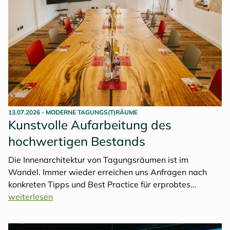
13.07.2026
-
MODERNE TAGUNGS(T)RÄUME
Kunstvolle Aufarbeitung des
hochwertigen Bestands
Die Innenarchitektur von Tagungsräumen ist im
Wandel. Immer wieder erreichen uns Anfragen nach
konkreten Tipps und Best Practice für erprobtes
Tagungsmobiliar, funktionierende Technik und originelle
weiterlesen
Raumgestaltung. Was TOP 250 Hoteliers sich einfallen
lassen, um nutzungsorientiertes Inventar mit