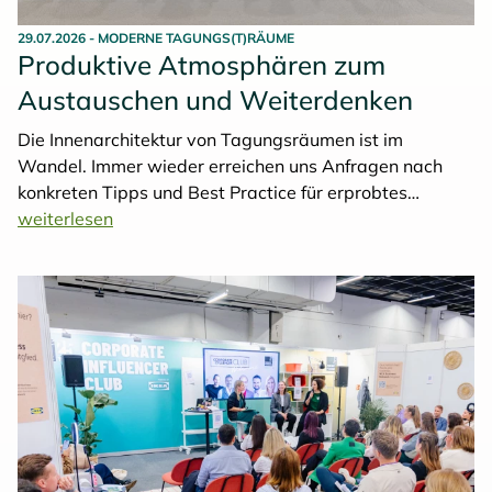
29.07.2026
-
MODERNE TAGUNGS(T)RÄUME
Produktive Atmosphären zum
Austauschen und Weiterdenken
Die Innenarchitektur von Tagungsräumen ist im
Wandel. Immer wieder erreichen uns Anfragen nach
konkreten Tipps und Best Practice für erprobtes
Tagungsmobiliar, funktionierende Technik und originelle
weiterlesen
Raumgestaltung. Was TOP 250 Hoteliers sich einfallen
lassen, um nutzungsorientiertes Inventar mit
ansprechendem Design zu verbinden, zeigt unsere
Serie über besondere, in jüngerer Zeit entstandene
Tagungsräume
.