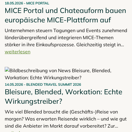
18.05.2026
-
MICE PORTAL
Hoteliers als Grundlage für strategische
MICE Portal und Chateauform bauen
Entscheidungen.
europäische MICE-Plattform auf
Unternehmen steuern Tagungen und Events zunehmend
länderübergreifend und integrieren MICE-Themen
stärker in ihre Einkaufsprozesse. Gleichzeitig steigt in
Hotels der Druck, komplexe Anfragen schneller zu
weiterlesen
bearbeiten. Vor diesem Hintergrund treibt MICE Portal
gemeinsam mit der französischen Chateauform-Gruppe
und weiteren Partnern den Aufbau der neuen
europäischen Plattform OneMICE voran.
14.05.2026
-
BLENDED TRAVEL SUMMIT 2026
Bleisure, Blended, Workation: Echte
Wirkungstreiber?
Wie viel Blended braucht die (Geschäfts-)Reise von
morgen? Was erwarten Reisende wirklich – und wie gut
sind die Anbieter im Markt darauf vorbereitet? Zur