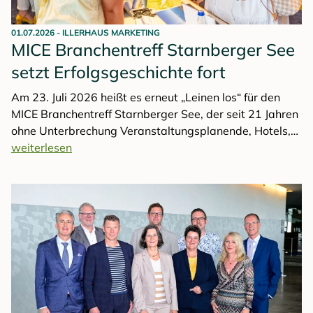
01.07.2026
-
ILLERHAUS MARKETING
MICE Branchentreff Starnberger See
setzt Erfolgsgeschichte fort
Am 23. Juli 2026 heißt es erneut „Leinen los“ für den
MICE Branchentreff Starnberger See, der seit 21 Jahren
ohne Unterbrechung Veranstaltungsplanende, Hotels,
Locations und Destinationen zusammenbringt. Das
weiterlesen
Format zählt damit zu den traditionsreichsten
kontinuierlich stattfindenden MICE-
Netzwerkveranstaltungen im deutschsprachigen Raum.