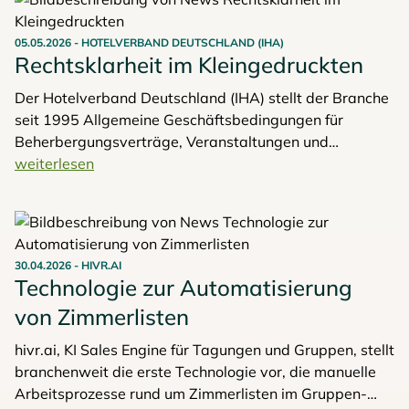
konnten. Dies geht aus den aktuellen Ergebnissen des
Meeting- & EventBarometers 2025/26 sowie aus Daten
05.05.2026
-
HOTELVERBAND DEUTSCHLAND (IHA)
des IPK World Travel Monitor zu internationalen
Rechtsklarheit im Kleingedruckten
Geschäftsreisen hervor, die die Deutsche Zentrale für
Tourismus e.V. (DZT), das GCB German Convention
Der Hotelverband Deutschland (IHA) stellt der Branche
Bureau e.V. und der EVVC Europäischer Verband der
seit 1995 Allgemeine Geschäftsbedingungen für
Veranstaltungs-Centren e.V. im Rahmen einer Online-
Beherbergungsverträge, Veranstaltungen und
Präsentation vorgestellt haben.
Reiseveranstalter zur Verfügung. Erarbeitet werden
weiterlesen
diese unverzichtbaren Vertragsgrundlagen vom IHA-
Rechtsausschuss, einem Expertengremium aus
erfahrenen Fachjuristen.
30.04.2026
-
HIVR.AI
Technologie zur Automatisierung
von Zimmerlisten
hivr.ai, KI Sales Engine für Tagungen und Gruppen, stellt
branchenweit die erste Technologie vor, die manuelle
Arbeitsprozesse rund um Zimmerlisten im Gruppen-