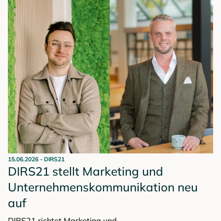
tatsächlich sehen, geschweige denn, ob es die richtigen
Menschen sind. Worauf es bei der Auswahl wirklich
ankommt — und warum sowohl kleinere als auch
größere Creator ihren Platz haben.
15.06.2026
-
DIRS21
DIRS21 stellt Marketing und
Unternehmenskommunikation neu
auf
DIRS21 richtet Marketing und