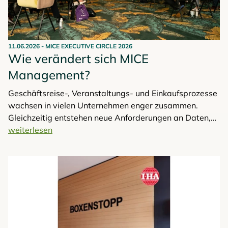
11.06.2026
-
MICE EXECUTIVE CIRCLE 2026
Wie verändert sich MICE
Management?
Geschäftsreise-, Veranstaltungs- und Einkaufsprozesse
wachsen in vielen Unternehmen enger zusammen.
Gleichzeitig entstehen neue Anforderungen an Daten,
Verantwortlichkeiten und Zusammenarbeit – und damit
weiterlesen
die Grundlage für den sinnvollen Einsatz von KI. Welche
Fragen sich daraus für den MICE-Markt ergeben, steht
im Mittelpunkt des MICE Executive Circle (MEC), zu dem
MICE Portal vom 8. bis 10. Juli 2026 in das Seminarhaus
Chateauform Starnberger See einlädt. Auch TOP 250
Germany nimmt als wichtiger Vertreter der Branche an
der Veranstaltung teil.