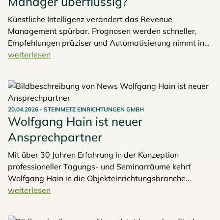
Manager überflüssig?
Künstliche Intelligenz verändert das Revenue
Management spürbar. Prognosen werden schneller,
Empfehlungen präziser und Automatisierung nimmt in
vielen Bereichen zu. Doch bedeutet das, dass der
weiterlesen
Revenue Manager, insbesondere im komplexen MICE-
Segment, überflüssig wird?
20.04.2026
-
STEINMETZ EINRICHTUNGEN GMBH
Wolfgang Hain ist neuer
Ansprechpartner
Mit über 30 Jahren Erfahrung in der Konzeption
professioneller Tagungs- und Seminarräume kehrt
Wolfgang Hain in die Objekteinrichtungsbranche
zurück. Als Einrichtungsspezialist der Steinmetz
weiterlesen
Einrichtungen GmbH begleitet er Tagungshotels bei der
Entwicklung ganzheitlicher Raumkonzepte – vom Foyer