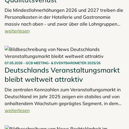
Die Mindestlohnerhöhungen 2026 und 2027 treiben die
Personalkosten in der Hotellerie und Gastronomie
massiv nach oben - und zwar über alle Lohngruppen
hinweg. Wer jetzt nicht aktiv gegensteuert, riskiert
weiterlesen
sinkende Margen und Probleme bei Mitarbeiterbindung
und Servicequalität. Erfahre, wie du den Kostenanstieg
berechnest und mit smarter Planung, Produktivität und
digitalen Prozessen gegensteuerst.
07.05.2026
-
GCB MEETING- & EVENTBAROMETER 2025/26
Deutschlands Veranstaltungsmarkt
bleibt weltweit attraktiv
Die zentralen Kennzahlen zum Veranstaltungsmarkt in
Deutschland im Jahr 2025 zeigen ein stabiles und von
anhaltendem Wachstum geprägtes Segment, in dem
trotz geopolitischer Herausforderungen im
weiterlesen
internationalen Geschäftsreiseverkehr alle Eventarten
eine hohe internationale Teilnehmerschaft verzeichnen