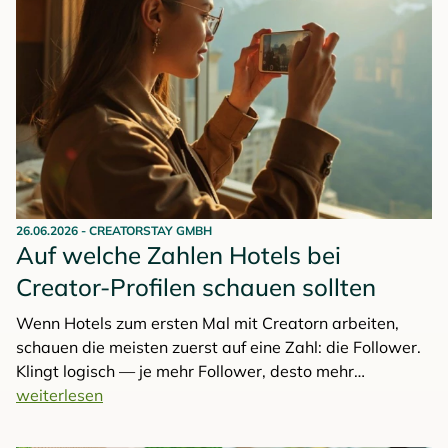
Hans-Hubert Imhoff, neu in den Aufsichtsrat gewählt
wurde u.a. der amtierende Top-Tagungshotelier 2025
Alexander Wurster.
26.06.2026
-
CREATORSTAY GMBH
Auf welche Zahlen Hotels bei
Creator-Profilen schauen sollten
Wenn Hotels zum ersten Mal mit Creatorn arbeiten,
schauen die meisten zuerst auf eine Zahl: die Follower.
Klingt logisch — je mehr Follower, desto mehr
Menschen sehen das Hotel. Aber so einfach ist es nicht.
weiterlesen
Eine reine Follower-Zahl sagt heute weniger denn je
darüber aus, wie viele Menschen den Content