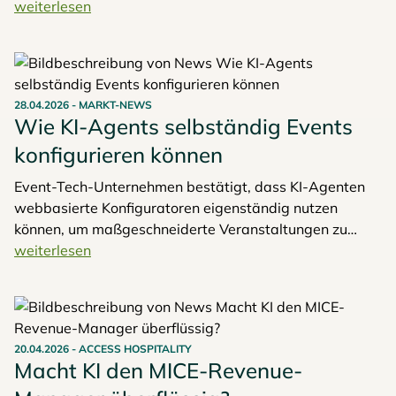
und Tagungsgeschäft automatisiert oder vollständig
weiterlesen
ersetzt. Die Lösung wurde gemeinsam mit der Radisson
Hotel Group entwickelt und wird derzeit im
europäischen Portfolio der Hotelgruppe ausgerollt.
28.04.2026
-
MARKT-NEWS
Wie KI-Agents selbständig Events
konfigurieren können
Event-Tech-Unternehmen bestätigt, dass KI-Agenten
webbasierte Konfiguratoren eigenständig nutzen
können, um maßgeschneiderte Veranstaltungen zu
erstellen und detaillierte Angebote zu generieren – und
weiterlesen
dass die Planungslogik der KI die Fähigkeiten der
meisten menschlichen Nutzer übertrifft.
20.04.2026
-
ACCESS HOSPITALITY
Macht KI den MICE-Revenue-