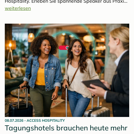
Hospitality. Erleben Sie spannende Speaker aus Praxis
und Wissenschaft sowie innovative Programmpunkte in
weiterlesen
Berlin. Jetzt Details entdecken und noch bis 31. August
Early-Bird-Tickets sichern!
08.07.2026
-
ACCESS HOSPITALITY
Tagungshotels brauchen heute mehr