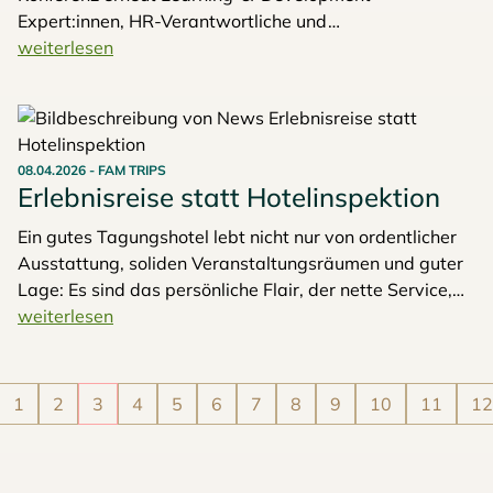
Expert:innen, HR-Verantwortliche und
Entscheider:innen virtuell zusammen. Im Mittelpunkt
weiterlesen
steht die Frage, wie Lernen im Unternehmensalltag
nicht nur angeboten, sondern tatsächlich wirksam
gestaltet werden kann.
08.04.2026
-
FAM TRIPS
Erlebnisreise statt Hotelinspektion
Ein gutes Tagungshotel lebt nicht nur von ordentlicher
Ausstattung, soliden Veranstaltungsräumen und guter
Lage: Es sind das persönliche Flair, der nette Service,
die besonderen Angebote, die sonst kein
weiterlesen
Wettbewerber im Programm hat. Doch wie zeigt man,
dass man mehr zu bieten hat als Bett, Tisch und
Frühstücksbuffet? Hier kommen Fam Trips ins Spiel.
1
2
3
4
5
6
7
8
9
10
11
12