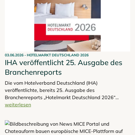
03.06.2026
-
HOTELMARKT DEUTSCHLAND 2026
IHA veröffentlicht 25. Ausgabe des
Branchenreports
Die vom Hotelverband Deutschland (IHA)
veröffentlichte, bereits 25. Ausgabe des
Branchenreports „Hotelmarkt Deutschland 2026“
analysiert die konjunkturelle Entwicklung, die zentralen
weiterlesen
Kennziffern und die strukturellen Herausforderungen
der Hotellerie für das Geschäftsjahr 2025. Das als
belastbarster Indikator des Branchengeschehens auf
dem deutschen Hotelmarkt geltende Werk dient