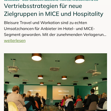
Vertriebsstrategien für neue
Zielgruppen in MICE und Hospitality
Bleisure Travel und Workation sind zu echten
Umsatzchancen für Anbieter im Hotel- und MICE-
Segment geworden. Mit der zunehmenden Verlagerung
von Arbeit ins Digitale verschwimmen Geschäftliches
weiterlesen
und Privates, was neue Bedarfe schafft: nach längeren
Aufenthalten, hochwertigen Services und flexiblen
Angeboten. Doch bislang bleiben viele Potenziale
ungenutzt, da weder Zielgruppen klar definiert noch
Vertriebsstrategien angepasst wurden. Genau hier
setzt das GCB-Praxisseminar an.