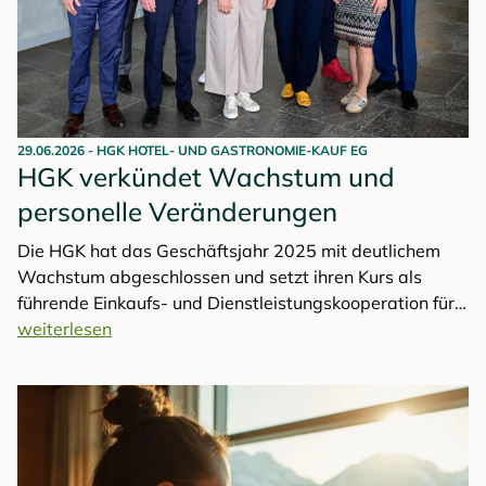
29.06.2026
-
HGK HOTEL- UND GASTRONOMIE-KAUF EG
HGK verkündet Wachstum und
personelle Veränderungen
Die HGK hat das Geschäftsjahr 2025 mit deutlichem
Wachstum abgeschlossen und setzt ihren Kurs als
führende Einkaufs- und Dienstleistungskooperation für
die Hospitality-Branche fort. Auf der
weiterlesen
Generalversammlung präsentierte die Genossenschaft
positive Geschäftszahlen, einen erneuten Rekord bei
der Rückvergütung und wichtige strategische Schritte
für die weitere Digitalisierung von Hotellerie,
Gastronomie und Catering. Im Aufsichtsrat erfolgte eine
Staffelübergabe: Bernd Voss folgt als Vorsitzender auf