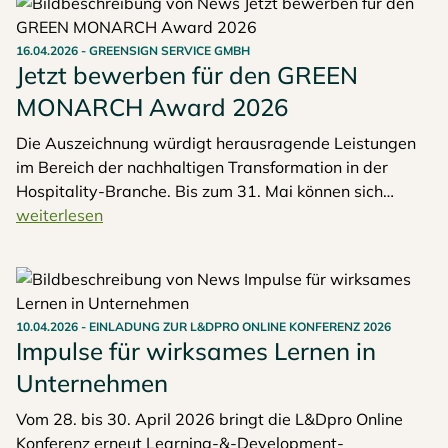
über die Lounge bis zum hybridfähigen Konferenzraum.
16.04.2026
-
GREENSIGN SERVICE GMBH
Jetzt bewerben für den GREEN
MONARCH Award 2026
Die Auszeichnung würdigt herausragende Leistungen
im Bereich der nachhaltigen Transformation in der
Hospitality-Branche. Bis zum 31. Mai können sich
Hotels, Restaurants, Persönlichkeiten und
weiterlesen
Produktanbieter online bewerben. Die Preisverleihung
findet am 25. November 2026 zum zweiten Mal statt.
Veranstaltungsort der feierlichen Gala ist das Hotel
Bristol Berlin.
10.04.2026
-
EINLADUNG ZUR L&DPRO ONLINE KONFERENZ 2026
Impulse für wirksames Lernen in
Unternehmen
Vom 28. bis 30. April 2026 bringt die L&Dpro Online
Konferenz erneut Learning-&-Development-