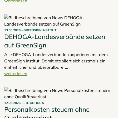
Diskussion dieser und vielfältiger weiterer Fragen laden
weiterlesen
GCB und VDR am 14. und 15. Juli 2026 ein zum
"Blended Travel Summit 2026".
13.05.2026
-
GREENSIGN INSTITUT
DEHOGA-Landesverbände setzen
auf GreenSign
Alle DEHOGA-Landesverbände kooperieren mit dem
GreenSign Institut. Damit etabliert sich erstmals ein
einheitlicher und überprüfbarer
Nachhaltigkeitsstandard für das deutsche
weiterlesen
Gastgewerbe.
12.05.2026
-
ETL ADHOGA
Personalkosten steuern ohne
Qualitätsverlust