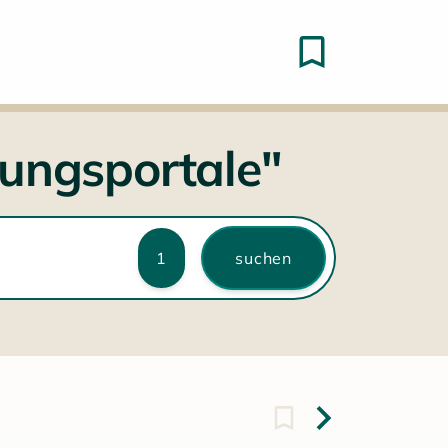
hungsportale"
1
suchen