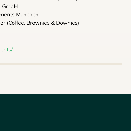
ng GmbH
tments München
her (Coffee, Brownies & Downies)
ents/