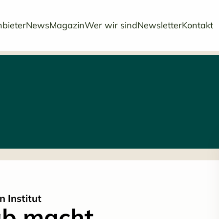
bieter
News
Magazin
Wer wir sind
Newsletter
Kontakt
 Institut
ab macht