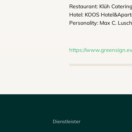
Restaurant: Klüh Cateri
Hotel: KOOS Hotel&Apar
Personality: Max C. Lusc
https://www.greensign.ev
Dienstleister