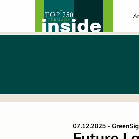
An
07.12.2025 - GreenSign
Future L