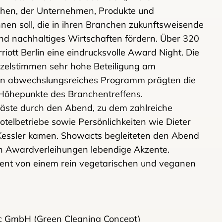
en, der Unternehmen, Produkte und
hnen soll, die in ihren Branchen zukunftsweisende
nd nachhaltiges Wirtschaften fördern. Über 320
iott Berlin eine eindrucksvolle Award Night. Die
nzelstimmen sehr hohe Beteiligung am
 ein abwechslungsreiches Programm prägten die
 Höhepunkte des Branchentreffens.
Gäste durch den Abend, zu dem zahlreiche
otelbetriebe sowie Persönlichkeiten wie Dieter
Kessler kamen. Showacts begleiteten den Abend
n Awardverleihungen lebendige Akzente.
vent von einem rein vegetarischen und veganen
c GmbH (Green Cleaning Concept)