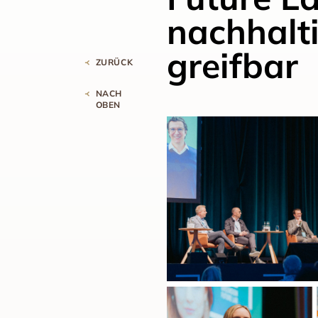
nachhalti
greifbar
ZURÜCK
NACH
OBEN