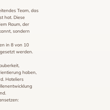
beitendes Team, das
t hat. Diese
n dem Raum, der
kannt, sondern
en in 8 von 10
mgesetzt werden.
auberkeit,
ientierung haben,
d. Hoteliers
ollenentwicklung
nd.
nsetzen: