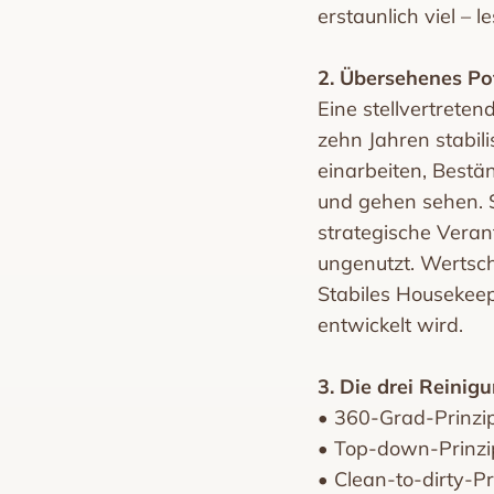
erstaunlich viel – 
2. Übersehenes Po
Eine stellvertreten
zehn Jahren stabili
einarbeiten, Best
und gehen sehen. S
strategische Veran
ungenutzt. Wertsch
Stabiles Housekee
entwickelt wird.
3. Die drei Reinig
• 360-Grad-Prinzip:
• Top-down-Prinzip
• Clean-to-dirty-Pr