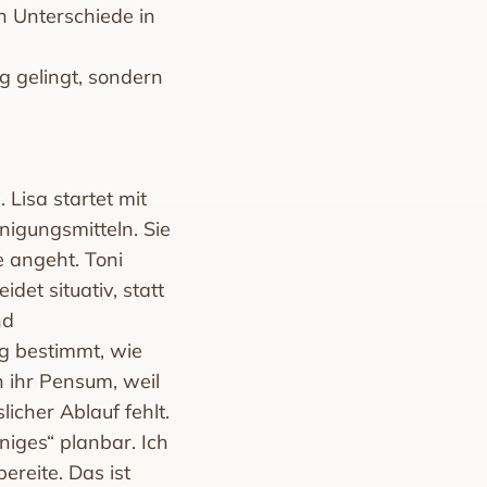
n Unterschiede in
g gelingt, sondern
 Lisa startet mit
nigungsmitteln. Sie
e angeht. Toni
idet situativ, statt
nd
ng bestimmt, wie
n ihr Pensum, weil
licher Ablauf fehlt.
iges“ planbar. Ich
ereite. Das ist