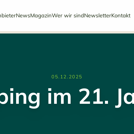
bieter
News
Magazin
Wer wir sind
Newsletter
Kontakt
05.12.2025
ing im 21. J