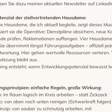
lesen Sie dazu meinen aktuellen Newsletter auf LinkedI
tenzial der stellvertretenden Hausdame:
de Hausdame, die ich aktuell begleite, zeigt dieses Must
siert sie die Operative: Dienstpläne absichern, neue K
ände prüfen, Reklamationen auffangen. Vier Hausdam
ie übernimmt längst Führungsaufgaben – offiziell je
twortung. Hier gehen wertvolle Ressourcen verloren. 
ätzung bleibt aus.
ping entsteht, wenn Entwicklungspotenzial bewusst b
ungsprinzipien: einfache Regeln, große Wirkung:
 im Raum logisch im Kreis arbeiten – statt Zickzack
: von oben nach unten reinigen (Schwerkraft folgen)
inzip: von sauber zu schmutzig arbeiten, mit