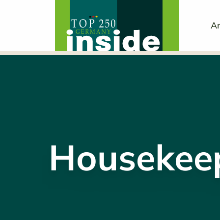
An
Housekeep