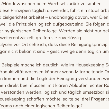
/Händewaschen beim Wechsel zurück zu sauber
iese Prinzipien täglich anwendet, führt ein stabil ar
 zielgerichtet arbeitet – unabhängig davon, wer Diens
, weil die Prinzipien logisch aufgebaut sind: Sie folge
r hygienischen Reihenfolge. Werden sie nicht nur ge
weiterentwickelt, greifen sie zuverlässig.
lysen vor Ort sehe ich, dass diese Reinigungsprinzipi
is gar nicht bekannt sind – geschweige denn täglich u
 Beispiele mache ich deutlich, wie im Housekeeping S
roduktivität wachsen können: wenn Mitarbeitende Or
eln können und die Logik der Reinigung verstanden wir
n direkt beeinflussen: mit klaren Abläufen, echter R
 verstanden werden, logisch und täglich umsetzbar si
Housekeeping schaffen möchte, sollte bei
drei Fragen:
a
Teams nach einer logischen Reihenfolge?