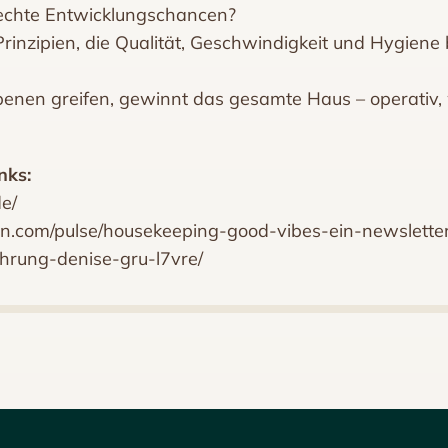
echte Entwicklungschancen?
 Prinzipien, die Qualität, Geschwindigkeit und Hygien
enen greifen, gewinnt das gesamte Haus – operativ, 
nks:
de/
din.com/pulse/housekeeping-good-vibes-ein-newslet
rung-denise-gru-l7vre/