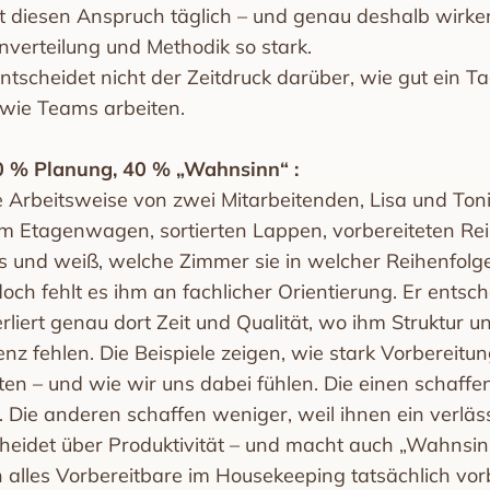
 diesen Anspruch täglich – und genau deshalb wirke
nverteilung und Methodik so stark.
tscheidet nicht der Zeitdruck darüber, wie gut ein Ta
 wie Teams arbeiten.
60 % Planung, 40 % „Wahnsinn“ :
 Arbeitsweise von zwei Mitarbeitenden, Lisa und Toni.
tem Etagenwagen, sortierten Lappen, vorbereiteten Rei
es und weiß, welche Zimmer sie in welcher Reihenfolg
doch fehlt es ihm an fachlicher Orientierung. Er entsche
liert genau dort Zeit und Qualität, wo ihm Struktur u
z fehlen. Die Beispiele zeigen, wie stark Vorbereitu
ten – und wie wir uns dabei fühlen. Die einen schaffe
d. Die anderen schaffen weniger, weil ihnen ein verläss
heidet über Produktivität – und macht auch „Wahnsinn
 alles Vorbereitbare im Housekeeping tatsächlich vorb