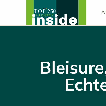
An
Bleisure
Echt