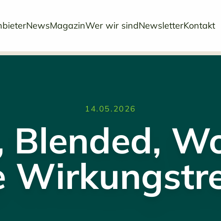
bieter
News
Magazin
Wer wir sind
Newsletter
Kontakt
14.05.2026
, Blended, W
e Wirkungstre