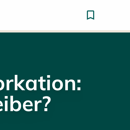
orkation:
iber?